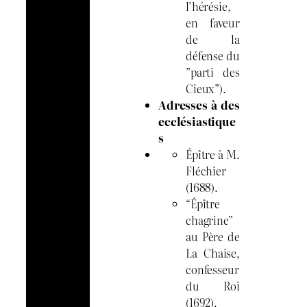
l’hérésie,
en faveur
de la
défense du
”parti des
Cieux”).
Adresses à des
ecclésiastique
s
Épître à M.
Fléchier
(1688).
“Épître
chagrine”
au Père de
La Chaise,
confesseur
du Roi
(1692).