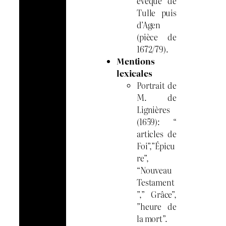
évêque de
Tulle puis
d’Agen
(pièce de
1672/79).
Mentions
lexicales
Portrait de
M. de
Lignières
(1659): “
articles de
Foi”,”Épicu
re”,
“Nouveau
Testament
”,” Grâce”,
”heure de
la mort”.