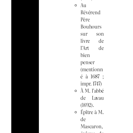
Au
Révérend
Père
Bouhours
sur son
livre de
l’Art de
bien
penser
(mentionn
é à 1687 ;
impr. 1747)
À M. l’abbé
de Lavau
(1692).
Épître à M.
de
Mascaron,